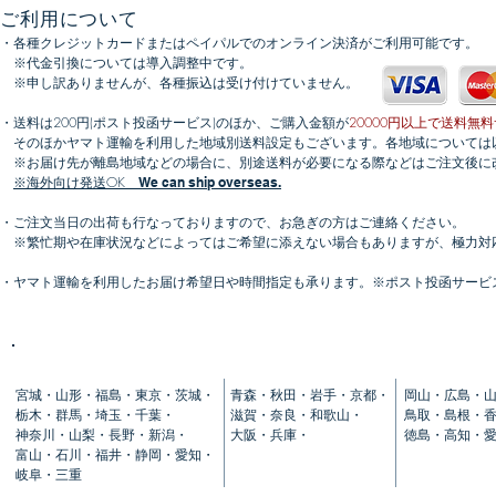
ご利用について
・各種クレジットカードまたはペイパルでのオンライン決済がご利用可能です。
​​※代金引換については導入調整中です。
※申し訳ありませんが、各種振込は受け付けていません。
​・送料は200円(ポスト投函サービス)のほか、ご購入金額が
20000円以上で送料無
そのほかヤマト運輸を利用した地域別送料設定もございます。各地域については
※お届け先が離島地域などの場合に、別途送料が必要になる際などはご注文後に
​
※海外向け発送OK
We can ship overseas.
・ご注文当日の出荷も行なっておりますので、お急ぎの方はご連絡ください。
※繁忙期や在庫状況などによってはご希望に添えない場合もありますが、極力対
・ヤマト運輸を利用したお届け希望日や時間指定も承ります。※ポスト投函サービ
送料
500円
520円
570円
宮城・山形・福島・東京・茨城・
青森・秋田・岩手・京都・
岡山・広島・
栃木・群馬・埼玉・千葉・
滋賀・奈良・和歌山・
鳥取・島根・
神奈川・山梨・長野・新潟・
大阪・兵庫・
徳島・高知・
富山・石川・福井・静岡・愛知・
岐阜・三重